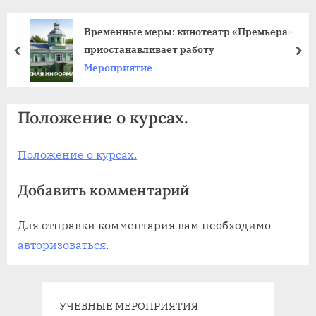
agdnt@yandex.ru
тел./
Временные меры: кинотеатр «Премьера»
факс:
приостанавливает работу
пред
да
+7
Мероприятие
(3852)
63
Положение о курсах.
39
59
Положение о курсах.
Добавить комментарий
Для отправки комментария вам необходимо
авторизоваться
.
УЧЕБНЫЕ МЕРОПРИЯТИЯ