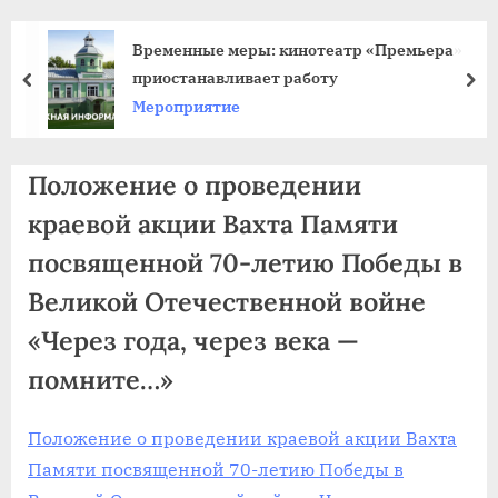
agdnt@yandex.ru
тел./
Временные меры: кинотеатр «Премьера»
факс:
приостанавливает работу
пред
да
+7
Мероприятие
(3852)
63
Положение о проведении
39
59
краевой акции Вахта Памяти
посвященной 70-летию Победы в
Великой Отечественной войне
«Через года, через века —
помните…»
Положение о проведении краевой акции Вахта
Памяти посвященной 70-летию Победы в