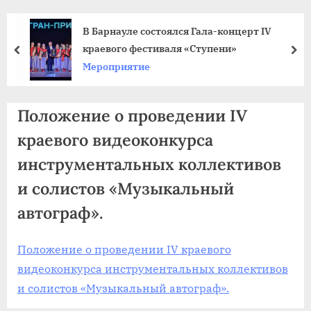
agdnt@yandex.ru
тел./
т IV
«С песней по жизни»: в Бийске про
факс:
юбилейный фестиваль ветеранских
пред
да
+7
Мероприятие
(3852)
63
Положение о проведении IV
39
59
краевого видеоконкурса
инструментальных коллективов
и солистов «Музыкальный
автограф».
Положение о проведении IV краевого
видеоконкурса инструментальных коллективов
и солистов «Музыкальный автограф».