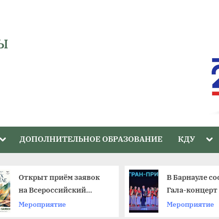
Ы
Toggle
Tog
ДОПОЛНИТЕЛЬНОЕ ОБРАЗОВАНИЕ
КДУ
sub-
sub
menu
me
Открыт приём заявок
В Барнауле со
на Всероссийский
Гала-концерт 
фестиваль
краевого фес
Мероприятие
Мероприятие
любительских театров
«Ступени»