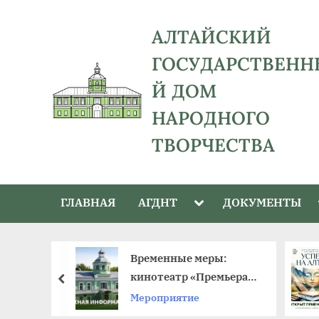
Skip
to
АЛТАЙСКИЙ
content
ГОСУДАРСТВЕНН
Й ДОМ
НАРОДНОГО
ТВОРЧЕСТВА
адрес:
656043,
Toggle
ГЛАВНАЯ
АГДНТ
ДОКУМЕНТЫ
Алтайский
sub-
menu
край,
г.
й –
Временные меры:
Барнаул,
к в крае
кинотеатр «Премьера»
пред
ул.
ый день
приостанавливает
Мероприятие
Ползунова,
работу