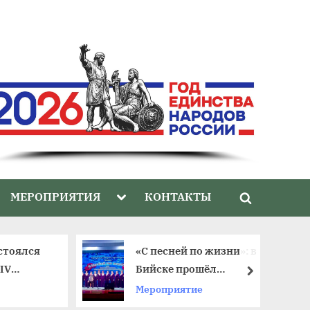
gle
Toggle
МЕРОПРИЯТИЯ
КОНТАКТЫ
Toggle
-
sub-
nu
menu
search
form
стоялся
«С песней по жизни»: в
IV
Бийске прошёл
далее
тиваля
юбилейный фестиваль
Мероприятие
ветеранских хоров