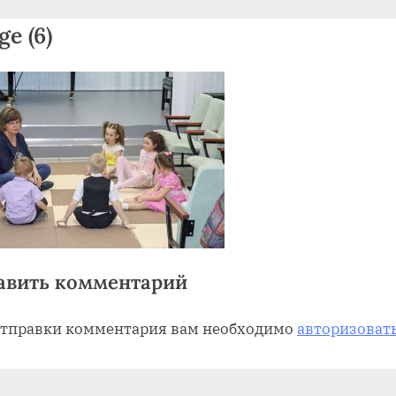
«Успех на Алтае»
ge (6)
Toggle
sub-
menu
авить комментарий
отправки комментария вам необходимо
авторизоват