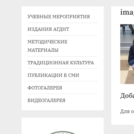
41,
ima
e-
УЧЕБНЫЕ МЕРОПРИЯТИЯ
mail:
agdnt@yandex.ru
ИЗДАНИЯ АГДНТ
тел./
МЕТОДИЧЕСКИЕ
факс:
МАТЕРИАЛЫ
+7
(3852)
ТРАДИЦИОННАЯ КУЛЬТУРА
63
ПУБЛИКАЦИИ В СМИ
39
59
ФОТОГАЛЕРЕЯ
Доб
ВИДЕОГАЛЕРЕЯ
Для 