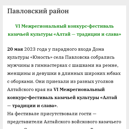
agdnt@yandex.ru
Павловский район
тел./
факс:
+7
VI Межрегиональный конкурс-фестиваль
(3852)
казачьей культуры «Алтай — традиции и слава»
63
39
20 мая
2023 года у парадного входа Дома
59
культуры «Юность» села Павловска собрались
мужчины в гимнастерках с шашками на ремне,
женщины и девушки в длинных широких юбках
с оборками. Они приехали из разных уголков
Алтайского края на
VI Межрегиональный
конкурс-фестиваль казачьей культуры «Алтай
— традиции и слава»
.
На фестивале присутствовали гости —
представители Алтайского войскового казачьего