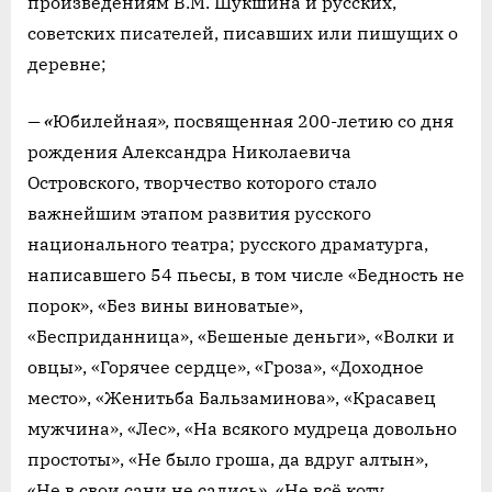
произведениям В.М. Шукшина и русских,
советских писателей, писавших или пишущих о
деревне;
—
«
Юбилейная»
,
посвященная 200-летию со дня
рождения Александра Николаевича
Островского, творчество которого стало
важнейшим этапом развития русского
национального театра; русского драматурга,
написавшего 54 пьесы, в том числе «Бедность не
порок», «Без вины виноватые»,
«Бесприданница», «Бешеные деньги», «Волки и
овцы», «Горячее сердце», «Гроза», «Доходное
место», «Женитьба Бальзаминова», «Красавец
мужчина», «Лес», «На всякого мудреца довольно
простоты», «Не было гроша, да вдруг алтын»,
«Не в свои сани не садись», «Не всё коту