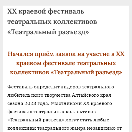
agdnt@yandex.ru
XX краевой фестиваль
тел./
факс:
театральных коллективов
+7
«Театральный разъезд»
(3852)
63
39
Начался приём заявок на участие в XX
59
краевом фестивале театральных
коллективов «Театральный разъезд»
Фестиваль определит лидеров театрального
любительского творчества Алтайского края
сезона 2023 года. Участниками XX краевого
фестиваля театральных коллективов
«Театральный разъезд» могут стать любые
коллективы театрального жанра независимо от