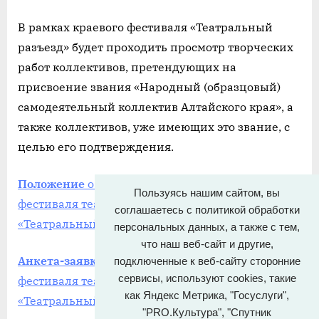
В рамках краевого фестиваля «Театральный
разъезд» будет проходить просмотр творческих
работ коллективов, претендующих на
присвоение звания «Народный (образцовый)
самодеятельный коллектив Алтайского края», а
также коллективов, уже имеющих это звание, с
целью его подтверждения.
Положение
о проведении XX краевого
Пользуясь нашим сайтом, вы
фестиваля театральных коллективов
соглашаетесь с политикой обработки
«Театральный разъезд»
персональных данных, а также с тем,
что наш веб-сайт и другие,
Анкета-заявка
участника XX краевого
подключенные к веб-сайту сторонние
сервисы, используют cookies, такие
фестиваля театральных коллективов
как Яндекс Метрика, "Госуслуги",
«Театральный разъезд»
"PRO.Культура", "Спутник