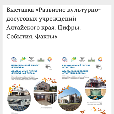
agdnt@yandex.ru
Выставка «Развитие культурно-
тел./
факс:
досуговых учреждений
+7
Алтайского края. Цифры.
(3852)
События. Факты»
63
39
59