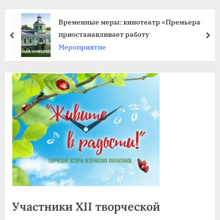
agdnt@yandex.ru
тел./
Временные меры: кинотеатр «Премьера»
факс:
приостанавливает работу
пред
да
+7
Мероприятие
(3852)
63
39
59
Участники XII творческой