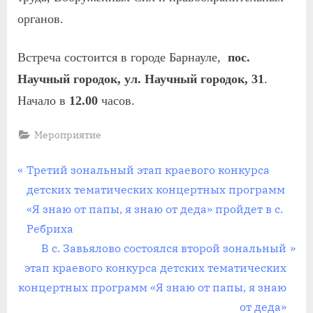
органов.
Встреча состоится в городе Барнауле,
п
ос
.
Научный городок,
ул. Научный городок, 31
.
Начало в
12.00
часов.
Мероприятие
Навигация
П
Третий зональный этап краевого конкурса
р
детских тематических концертных программ
по
е
«Я знаю от папы, я знаю от деда» пройдет в с.
записям
д
Ребриха
ы
С
В с. Завьялово состоялся второй зональный
д
л
этап краевого конкурса детских тематических
у
е
концертных программ «Я знаю от папы, я знаю
щ
д
от деда»