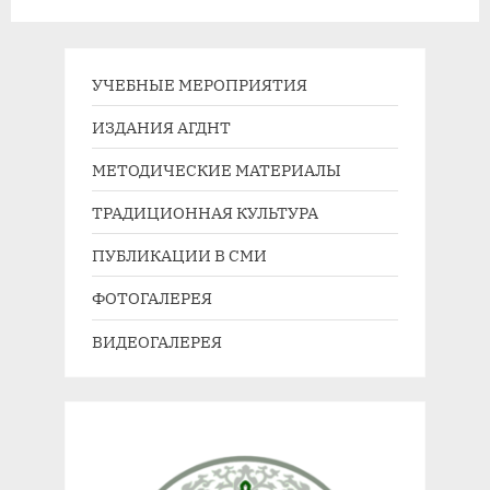
а
у
я
ю
з
щ
УЧЕБНЫЕ МЕРОПРИЯТИЯ
а
а
ИЗДАНИЯ АГДНТ
п
я
МЕТОДИЧЕСКИЕ МАТЕРИАЛЫ
и
з
с
а
ТРАДИЦИОННАЯ КУЛЬТУРА
ь
п
ПУБЛИКАЦИИ В СМИ
:
и
с
ФОТОГАЛЕРЕЯ
ь
ВИДЕОГАЛЕРЕЯ
: