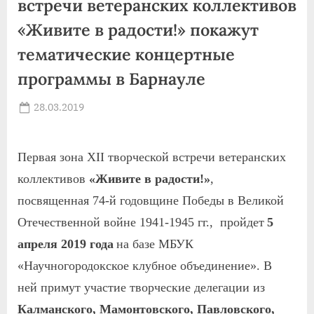
встречи ветеранских коллективов
«Живите в радости!» покажут
тематические концертные
программы в Барнауле
Posted
28.03.2019
By
on
news
Первая зона XII творческой встречи ветеранских
коллективов
«Живите в радости!»
,
посвящ
е
нная
74-й годовщине Победы в Великой
Отечественной войне
1941-1945 гг., пройдет
5
апреля 2019 года
на базе МБУК
«Научногородокское клубное объединение». В
ней
примут участие творческие делегации из
Калманского, Мамонтовского, Павловского,