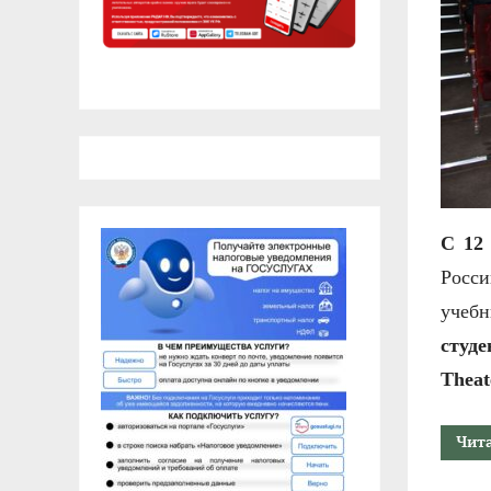
С
12
Росси
учеб
студ
Theat
Чит