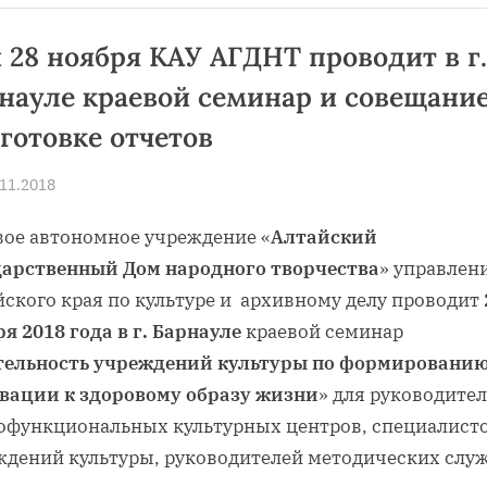
«Пусть
сердце
будет
и 28 ноября КАУ АГДНТ проводит в г.
вечно
молодым!»
науле краевой семинар и совещание
состоится
30
ноября
готовке отчетов
в
Славгороде”
sted
.11.2018
By
news
вое автономное учреждение «
Алтайский
дарственный Дом народного творчества
» управлен
йского края по культуре и архивному делу проводит
ря
2018 года в г. Барнауле
краевой семинар
тельность учреждений культуры по формировани
вации к здоровому образу жизни
» для руководите
офункциональных культурных центров, специалист
ждений культуры, руководителей методических служ