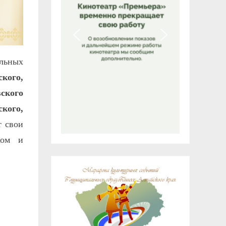
льных
ского,
ского
кого,
 свои
ком и