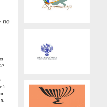
 по
ия
27
ю
лей
ов
б.