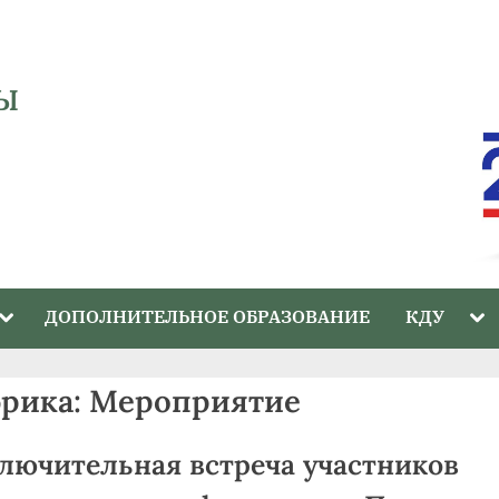
Ы
Toggle
Tog
ДОПОЛНИТЕЛЬНОЕ ОБРАЗОВАНИЕ
КДУ
sub-
sub
menu
me
брика:
Мероприятие
лючительная встреча участников