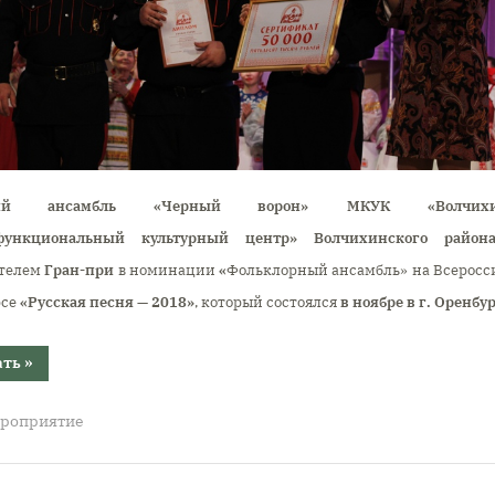
чий ансамбль «Черный ворон»
МКУК
«Волчих
функциональный культурный центр» Волчихинского район
ателем
Гран-при
в номинации
«
Фольклорный ансамбль»
на Всеросс
рсе
«Русская песня — 2018»
, который состо
ялся
в
ноябре
в
г. Оренбу
“Высшую
ать
»
награду
Всероссийского
конкурса
роприятие
«Русская
песня-2018»
получил
казачий
ансамбль