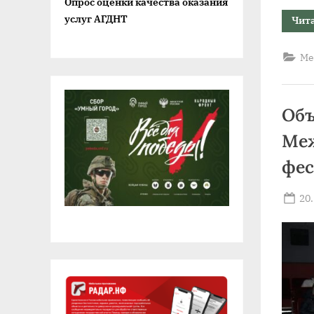
Опрос оценки качества оказания
услуг АГДНТ
Чит
Ме
Объ
Меж
фес
Po
20
on