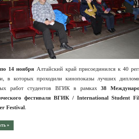
 по 14 ноября
Алтайский край присоединился к 40 ре
и,
в которых проходили кинопоказы лучших диплом
ных работ студентов ВГИК в рамках
38 Междунаро
енческого фестиваля ВГИК /
International
Student
Fi
er
Festival
.
“Объявлены
ать
»
победители
38
Международного