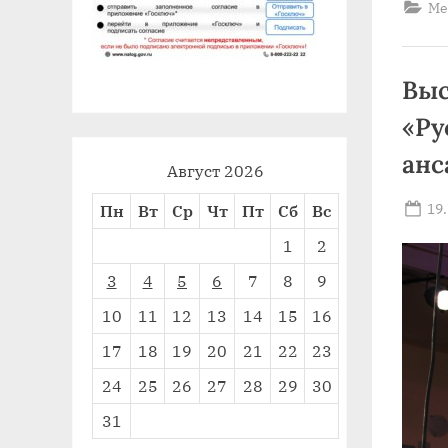
Ме
Выс
«Ру
анс
Август 2026
Po
19
Пн
Вт
Ср
Чт
Пт
Сб
Вс
on
1
2
3
4
5
6
7
8
9
10
11
12
13
14
15
16
17
18
19
20
21
22
23
24
25
26
27
28
29
30
31