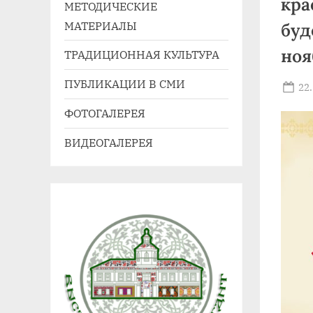
кра
МЕТОДИЧЕСКИЕ
41,
МАТЕРИАЛЫ
буд
e-
mail:
ноя
ТРАДИЦИОННАЯ КУЛЬТУРА
agdnt@yandex.ru
ПУБЛИКАЦИИ В СМИ
тел./
Po
22
on
факс:
ФОТОГАЛЕРЕЯ
+7
ВИДЕОГАЛЕРЕЯ
(3852)
63
39
59