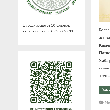
На экскурсию от 10 человек
Боле
запись по тел.: 8 (385-2) 63-39-59
испо
Каме
Панк
Хабар
тала
чтецк
Чит
Ме