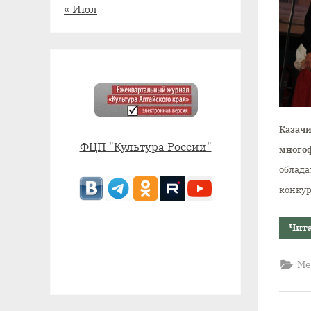
« Июл
Каза
ФЦП "Культура России"
много
облад
конку
Чит
Ме