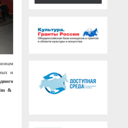
гионам
ных и
дного
lm
&