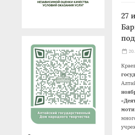
27 
Бар
под
Po
20
on
Крае
госу
Алта
нояб
«
Дея
моти
мног
учре