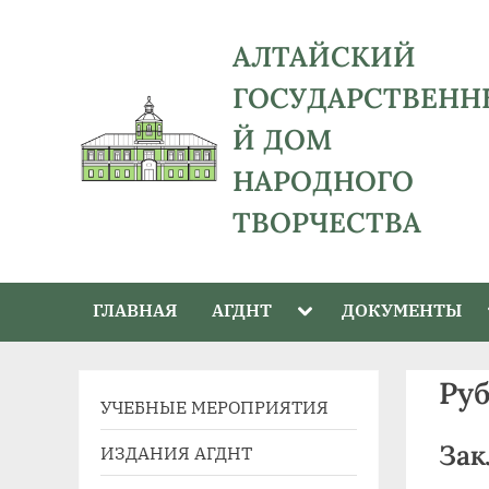
Skip
to
АЛТАЙСКИЙ
content
ГОСУДАРСТВЕНН
Й ДОМ
НАРОДНОГО
ТВОРЧЕСТВА
адрес:
656043,
Toggle
ГЛАВНАЯ
АГДНТ
ДОКУМЕНТЫ
Алтайский
sub-
menu
край,
г.
Ру
УЧЕБНЫЕ МЕРОПРИЯТИЯ
Барнаул,
ул.
Зак
ИЗДАНИЯ АГДНТ
Ползунова,