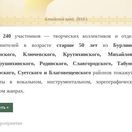
е
240
участников — творческих коллективов и отде
лнителей в возрасте
старше 50 лет
из
Бурлин
нского, Ключевского, Крутихинского, Михайлов
рушихинского, Родинского, Славгородского, Табунс
ского, Суетского и Благовещенского
районов покажут
нты в вокальном, инструментальном, хореографичес
ом жанрах.
“Заключительная
ать
»
встреча
участников
краевого
роприятие
ретро
—
фестиваля