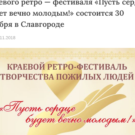
евого ретро — фестиваля «Пусть се
ет вечно молодым!» состоится 30
бря в Славгороде
Toggle
sub-
menu
sted
.11.2018
By
news