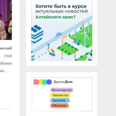
инский
а
стал
ийском
рге
.