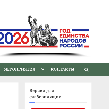
gle
Toggle
МЕРОПРИЯТИЯ
КОНТАКТЫ
Toggle
-
sub-
nu
menu
search
form
Версия для
слабовидящих