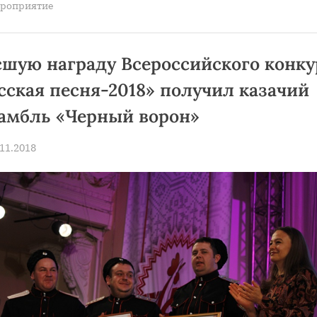
роприятие
студенческого
фестиваля
ВГИК”
шую награду Всероссийского конку
сская песня-2018» получил казачий
амбль «Черный ворон»
sted
.11.2018
By
news