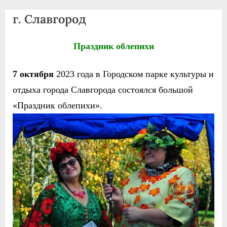
agdnt@yandex.ru
г. Славгород
тел./
факс:
+7
Праздник облепихи
(3852)
63
7 октября
2023 года в Городском парке культуры и
39
отдыха города Славгорода состоялся большой
59
«Праздник облепихи».