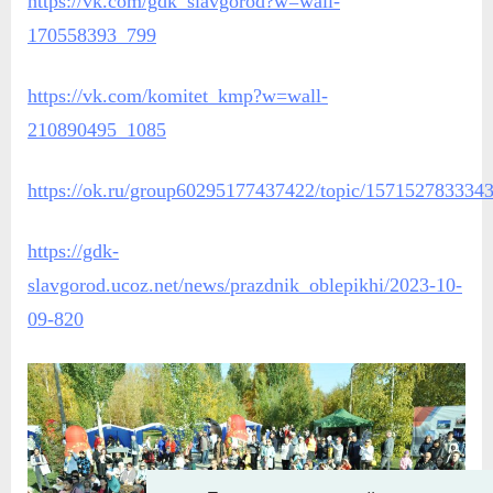
https://vk.com/gdk_slavgorod?w=wall-
170558393_799
https://vk.com/komitet_kmp?w=wall-
210890495_1085
https://ok.ru/group60295177437422/topic/157152783334
https://gdk-
slavgorod.ucoz.net/news/prazdnik_oblepikhi/2023-10-
09-820